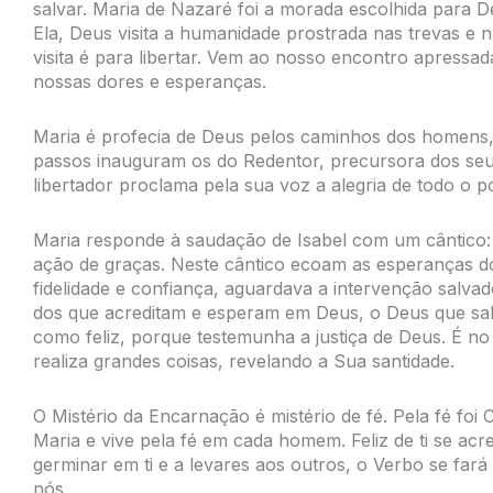
salvar. Maria de Nazaré foi a morada escolhida para De
Ela, Deus visita a humanidade prostrada nas trevas e
visita é para libertar. Vem ao nosso encontro apressad
nossas dores e esperanças.
Maria é profecia de Deus pelos caminhos dos homens, 
passos inauguram os do Redentor, precursora dos seu
libertador proclama pela sua voz a alegria de todo o p
Maria responde à saudação de Isabel com um cântic
ação de graças. Neste cântico ecoam as esperanças do
fidelidade e confiança, aguardava a intervenção salvad
dos que acreditam e esperam em Deus, o Deus que sa
como feliz, porque testemunha a justiça de Deus. É n
realiza grandes coisas, revelando a Sua santidade.
O Mistério da Encarnação é mistério de fé. Pela fé foi
Maria e vive pela fé em cada homem. Feliz de ti se ac
germinar em ti e a levares aos outros, o Verbo se fará
nós.