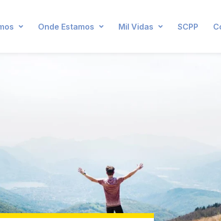
mos
Onde Estamos
Mil Vidas
SCPP
C