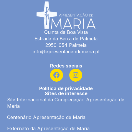
Quinta da Boa Vista
Estrada da Baixa de Palmela
2950-054 Palmela
info@apresentacaodemaria.pt
Redes sociais
F
I
a
n
c
s
Política de privacidade
e
t
Sites de interesse
b
a
Site Internacional da Congregação Apresentação de
o
g
Maria
o
r
k
a
Centenário Apresentação de Maria
m
Externato da Apresentação de Maria