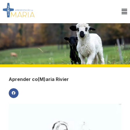
Ir
para
Ma
o
M
conteúdo
Aprender co(M)aria Rivier