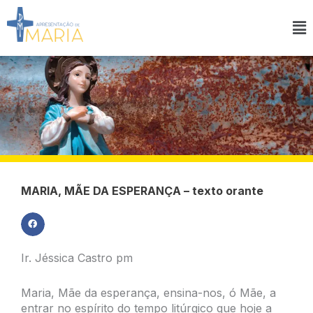
Ir
para
Ma
o
M
conteúdo
MARIA, MÃE DA ESPERANÇA – texto orante
Ir. Jéssica Castro pm
Maria, Mãe da esperança, ensina-nos, ó Mãe, a
entrar no espírito do tempo litúrgico que hoje a