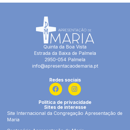
Quinta da Boa Vista
Estrada da Baixa de Palmela
2950-054 Palmela
info@apresentacaodemaria.pt
Redes sociais
F
I
a
n
c
s
Política de privacidade
e
t
Sites de interesse
b
a
Site Internacional da Congregação Apresentação de
o
g
Maria
o
r