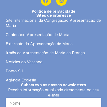
a
n
c
s
Política de privacidade
e
t
Sites de interesse
b
a
Site Internacional da Congregação Apresentação de
o
g
Maria
o
r
k
a
Centenário Apresentação de Maria
m
Externato da Apresentação de Maria
Irmãs da Apresentação de Maria da França
Noticias do Vaticano
Ponto SJ
Agência Ecclesia
Subscreva as nossas newsletters
Receba informação atualizada diretamente no seu
e-mail