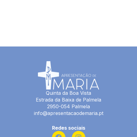
Quinta da Boa Vista
Estrada da Baixa de Palmela
2950-054 Palmela
info@apresentacaodemaria.pt
Redes sociais
F
I