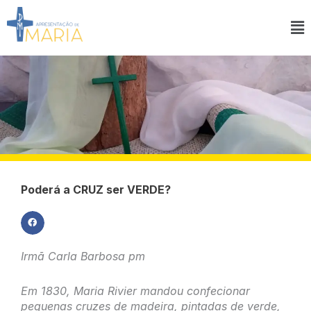
Ir
para
Ma
o
M
conteúdo
Poderá a CRUZ ser VERDE?
Irmã Carla Barbosa pm
Em 1830, Maria Rivier mandou confecionar
pequenas cruzes de madeira, pintadas de verde,