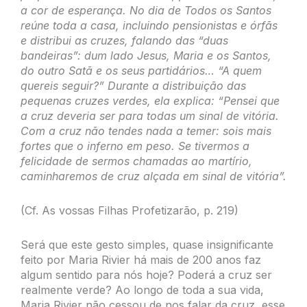
a cor de esperança. No dia de Todos os Santos
reúne toda a casa, incluindo pensionistas e órfãs
e distribui as cruzes, falando das “duas
bandeiras”: dum lado Jesus, Maria e os Santos,
do outro Satã e os seus partidários… “A quem
quereis seguir?” Durante a distribuição das
pequenas cruzes verdes, ela explica: “Pensei que
a cruz deveria ser para todas um sinal de vitória.
Com a cruz não tendes nada a temer: sois mais
fortes que o inferno em peso. Se tivermos a
felicidade de sermos chamadas ao martírio,
caminharemos de cruz alçada em sinal de vitória”
.
(Cf. As vossas Filhas Profetizarão, p. 219)
Será que este gesto simples, quase insignificante
feito por Maria Rivier há mais de 200 anos faz
algum sentido para nós hoje? Poderá a cruz ser
realmente verde? Ao longo de toda a sua vida,
Maria Rivier não cessou de nos falar da cruz, esse