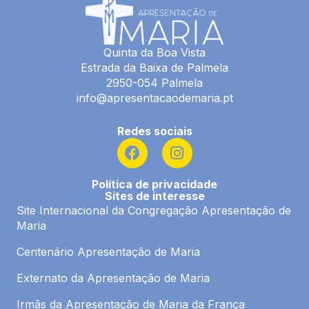
Quinta da Boa Vista
Estrada da Baixa de Palmela
2950-054 Palmela
info@apresentacaodemaria.pt
Redes sociais
F
I
a
n
c
s
Política de privacidade
e
t
Sites de interesse
b
a
Site Internacional da Congregação Apresentação de
o
g
Maria
o
r
k
a
Centenário Apresentação de Maria
m
Externato da Apresentação de Maria
Irmãs da Apresentação de Maria da França