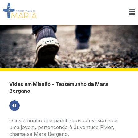
Ir
para
Ma
o
M
conteúdo
Vidas em Missão – Testemunho da Mara
Bergano
O testemunho que partilhamos convosco é de
uma jovem, pertencendo à Juventude Rivier,
chama-se Mara Bergano.