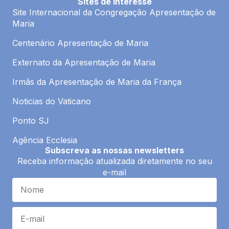
Sites de interesse
b
a
Site Internacional da Congregação Apresentação de
o
g
Maria
o
r
k
a
Centenário Apresentação de Maria
m
Externato da Apresentação de Maria
Irmãs da Apresentação de Maria da França
Noticias do Vaticano
Ponto SJ
Agência Ecclesia
Subscreva as nossas newsletters
Receba informação atualizada diretamente no seu
e-mail