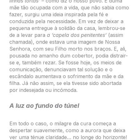
linhas tortas’
– como diz o nosso povo. E duma
mãe tão ocupada com a vida, que não sabia como
fazer, surgiu uma ideia inspirada pela fé e
conduzida pela necessidade. Em vez de deixar a
pequena entregue à solidão da casa, lembrou-se
de a levar para
a ‘capela dos penitentes’
(assim
chamada), onde estava uma imagem de Nossa
Senhora, com seu Filho morto nos braços. E, ali,
pousada no amanho dum cobertor, podia distrair-
se e, também rezar. Se fosse hoje, os meios de
comunicação, denunciavam tal solução e o
escândalo aumentava o sofrimento da mãe e da
filha. Já não assim, se ela tivesse sido abortada
por indesejada ou incómoda.
A luz ao fundo do túnel
Em todo o caso, o milagre da cura começa a
despertar suavemente, como a aurora que deixa
ver uma ténue claridade… no longe do horizonte!