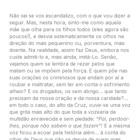
Não sei se vos escandalizo, com o que vou dizer a
seguir. Mas, nesta hora, sinto-me como aquela
mãe que olha para os filhos todos (eles agora são
poucos!), e desvia sistematicamente os olhos na
direção do mais pequenino ou, porventura, mais
doente. Na realidade, assim faz Deus, embora nos
custe admiti-lo e, mais ainda, imitá-Lo. Senão,
vejamos quem se lembra de rezar pelos que
matam ou se impõem pela força. E quem põe nas
suas orações os criminosos que andam por aí a
roubar e maltratar, sem ter em conta o sofrimento
alheio? E os drogados, os sem abrigo… que tanto
precisam da nossa oração e da nossa caridade?…
em todo o caso, do alto da Cruz, ouve-se uma voz
que grita mais alto do que toda a vozearia da
multidão enraivecida e sem piedade:
“Pai, perdoai-
lhes, porque não sabem o que fazem”!
E a mesma
voz ficou a ecoar pela história além… à conta do
olhar de Deus que não se desvia de quem mais