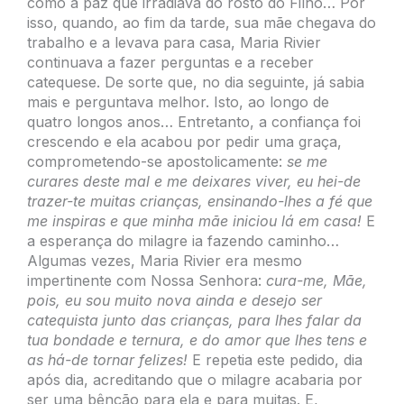
como a paz que irradiava do rosto do Filho… Por
isso, quando, ao fim da tarde, sua mãe chegava do
trabalho e a levava para casa, Maria Rivier
continuava a fazer perguntas e a receber
catequese. De sorte que, no dia seguinte, já sabia
mais e perguntava melhor. Isto, ao longo de
quatro longos anos… Entretanto, a confiança foi
crescendo e ela acabou por pedir uma graça,
comprometendo-se apostolicamente:
se me
curares deste mal e me deixares viver, eu hei-de
trazer-te muitas crianças, ensinando-lhes a fé que
me inspiras e que minha mãe iniciou lá em casa!
E
a esperança do milagre ia fazendo caminho…
Algumas vezes, Maria Rivier era mesmo
impertinente com Nossa Senhora:
cura-me, Mãe,
pois, eu sou muito nova ainda e desejo ser
catequista junto das crianças, para lhes falar da
tua bondade e ternura, e do amor que lhes tens e
as há-de tornar felizes!
E repetia este pedido, dia
após dia, acreditando que o milagre acabaria por
ser uma bênção para ela e para muitas. E,