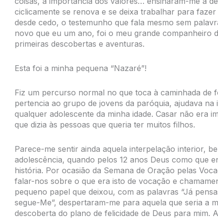
coisas, a importância dos valores… ensinaram-me a de
ciclicamente se renova e se deixa trabalhar para fazer 
desde cedo, o testemunho que fala mesmo sem palavra
novo que eu um ano, foi o meu grande companheiro de 
primeiras descobertas e aventuras.
Esta foi a minha pequena “Nazaré”!
Fiz um percurso normal no que toca à caminhada de fé
pertencia ao grupo de jovens da paróquia, ajudava na
qualquer adolescente da minha idade. Casar não era 
que dizia às pessoas que queria ter muitos filhos.
Parece-me sentir ainda aquela interpelação interior, 
adolescência, quando pelos 12 anos Deus como que e
história. Por ocasião da Semana de Oração pelas Voc
falar-nos sobre o que era isto de vocação e chamame
pequeno papel que deixou, com as palavras “Já pensast
segue-Me”, despertaram-me para aquela que seria a ma
descoberta do plano de felicidade de Deus para mim.