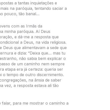
postas a tantas inquietações e
 mais na paróquia, tentando saciar a
tão pouco, tão banal…
jovens com as Irmãs da
a minha paróquia. Aí Deus
oração, e dá-me a resposta que
ndicional a Deus, na vida religiosa.
 de Deus que alimentavam a sede que
ernura e dizia: “Deixa que… mas tu
stranho, não sabia bem explicar o
ro passo de um caminho nem sempre
ra etapa era já certeza: queria ser
foi o tempo de outro discernimento.
congregações, na ânsia de saber
vez, a resposta estava ali tão
e falar, para me mostrar o caminho a