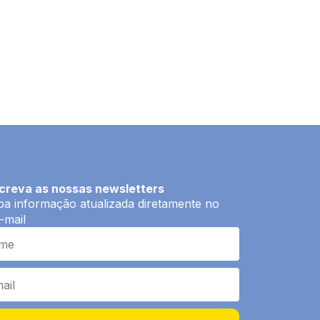
creva as nossas newsletters
a informação atualizada diretamente no
-mail