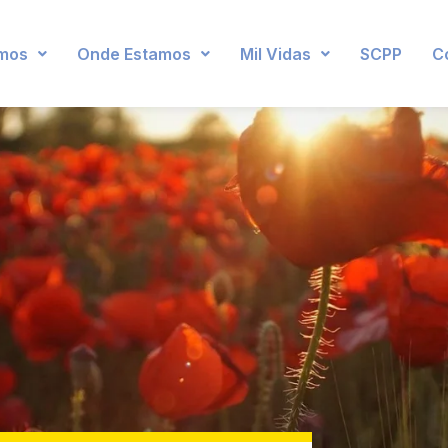
mos
Onde Estamos
Mil Vidas
SCPP
C