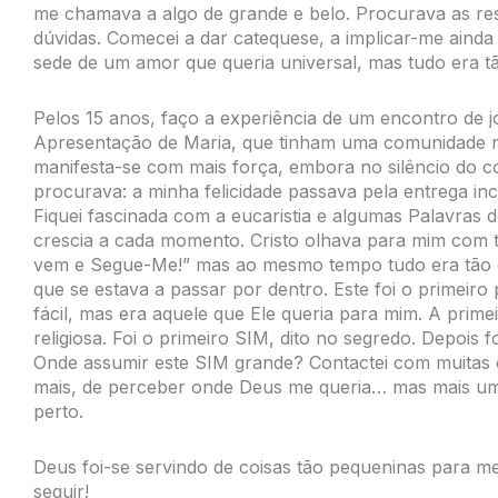
me chamava a algo de grande e belo. Procurava as res
dúvidas. Comecei a dar catequese, a implicar-me ainda
sede de um amor que queria universal, mas tudo era 
Pelos 15 anos, faço a experiência de um encontro de 
Apresentação de Maria, que tinham uma comunidade n
manifesta-se com mais força, embora no silêncio do c
procurava: a minha felicidade passava pela entrega inco
Fiquei fascinada com a eucaristia e algumas Palavras
crescia a cada momento. Cristo olhava para mim com t
vem e Segue-Me!” mas ao mesmo tempo tudo era tão e
que se estava a passar por dentro. Este foi o primei
fácil, mas era aquele que Ele queria para mim. A primei
religiosa. Foi o primeiro SIM, dito no segredo. Depois 
Onde assumir este SIM grande? Contactei com muitas 
mais, de perceber onde Deus me queria… mas mais uma 
perto.
Deus foi-se servindo de coisas tão pequeninas para m
seguir!