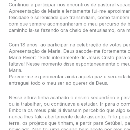
Continuei a participar nos encontros de pastoral vocac
Apresentação de Maria e lentamente fui-me aproximan
felicidade e serenidade que transmitiam, como também 
com que sempre acompanharam o meu percurso de bus
caminho ia-se fazendo ora cheio de entusiasmo, ora m
Com 18 anos, ao participar na celebração de votos pe
Apresentação de Maria, Deus sacode-me fortemente c
Maria Rivier: “Sede inteiramente de Jesus Cristo para 
faltava! Nesse momento disse espontaneamente o me
Maria.
Parece-me experimentar ainda aquela paz e serenidad
entreguei todo o meu ser ao querer de Deus.
Nessa altura tinha acabado o ensino secundário e para
ou ia trabalhar, ou continuava a estudar. Ir para o co
Embora os meus pais já tivessem percebido que algo s
nunca lhes falei abertamente deste assunto. Fi-lo pouc
terra, os projetos que tinham, e partir para Setúbal, p
noviciado. Não foi uma decisão bem aceite por eles 