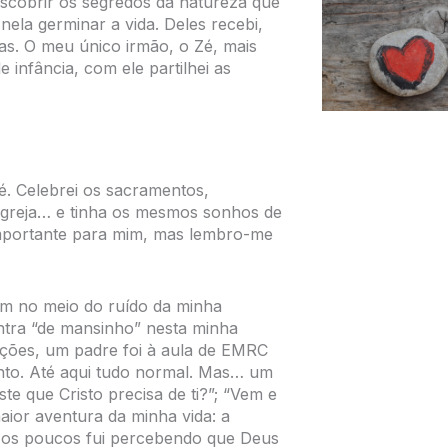
scobrir os segredos da natureza que
nela germinar a vida. Deles recebi,
s. O meu único irmão, o Zé, mais
infância, com ele partilhei as
. Celebrei os sacramentos,
 igreja… e tinha os mesmos sonhos de
importante para mim, mas lembro-me
bem no meio do ruído da minha
ntra “de mansinho” nesta minha
ações, um padre foi à aula de EMRC
nto. Até aqui tudo normal. Mas… um
e que Cristo precisa de ti?”; “Vem e
ior aventura da minha vida: a
 Aos poucos fui percebendo que Deus