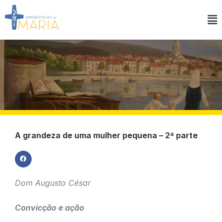
Ir
para
Ma
o
M
conteúdo
A grandeza de uma mulher pequena – 2ª parte
Dom Augusto César
Convicção e ação