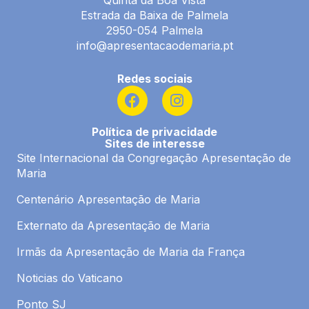
Estrada da Baixa de Palmela
2950-054 Palmela
info@apresentacaodemaria.pt
Redes sociais
F
I
a
n
c
s
Política de privacidade
e
t
Sites de interesse
b
a
Site Internacional da Congregação Apresentação de
o
g
Maria
o
r
k
a
Centenário Apresentação de Maria
m
Externato da Apresentação de Maria
Irmãs da Apresentação de Maria da França
Noticias do Vaticano
Ponto SJ