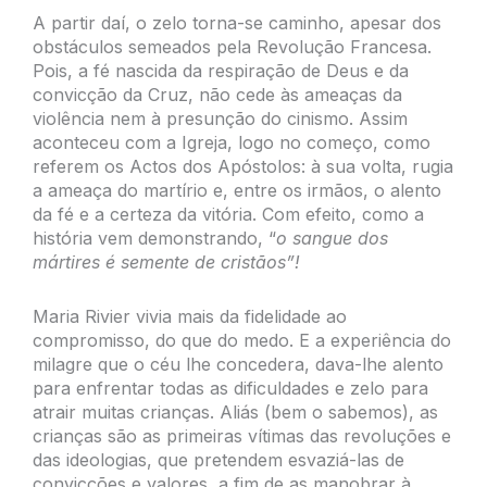
A partir daí, o zelo torna-se caminho, apesar dos
obstáculos semeados pela Revolução Francesa.
Pois, a fé nascida da respiração de Deus e da
convicção da Cruz, não cede às ameaças da
violência nem à presunção do cinismo. Assim
aconteceu com a Igreja, logo no começo, como
referem os Actos dos Apóstolos: à sua volta, rugia
a ameaça do martírio e, entre os irmãos, o alento
da fé e a certeza da vitória. Com efeito, como a
história vem demonstrando, “
o sangue dos
mártires é semente de cristãos”!
Maria Rivier vivia mais da fidelidade ao
compromisso, do que do medo. E a experiência do
milagre que o céu lhe concedera, dava-lhe alento
para enfrentar todas as dificuldades e zelo para
atrair muitas crianças. Aliás (bem o sabemos), as
crianças são as primeiras vítimas das revoluções e
das ideologias, que pretendem esvaziá-las de
convicções e valores, a fim de as manobrar à