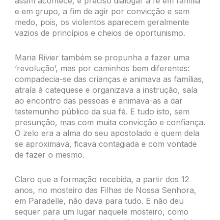
assim acontece, é preciso dialogar a fé em família
e em grupo, a fim de agir por convicção e sem
medo, pois, os violentos aparecem geralmente
vazios de princípios e cheios de oportunismo.
Maria Rivier também se propunha a fazer uma
‘revolução’, mas por caminhos bem diferentes:
compadecia-se das crianças e animava as famílias,
atraía à catequese e organizava a instrução, saía
ao encontro das pessoas e animava-as a dar
testemunho público da sua fé. E tudo isto, sem
presunção, mas com muita convicção e confiança.
O zelo era a alma do seu apostolado e quem dela
se aproximava, ficava contagiada e com vontade
de fazer o mesmo.
Claro que a formação recebida, a partir dos 12
anos, no mosteiro das Filhas de Nossa Senhora,
em Paradelle, não dava para tudo. E não deu
sequer para um lugar naquele mosteiro, como