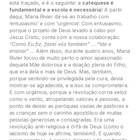
está traçado, e é o seguinte: a
catequese é
fundamental e a escola é necessária
! A partir
daqui, Maria Rivier dá-se ao trabalho com
‘entusiasmo’ e com ‘urgência’. Com entusiasmo,
porque o projeto de Deus levado a cabo por
Jesus Cristo, conta com a nossa colaboração:
“Como Eu fiz, fazei vós também”
…
“Ide e
ensinai”
… Além disso, durante quatro anos, Maria
Rivier tocou de muito perto o amor apaixonado
daquela Mãe dolorosa e a doação plena do Filho,
que era dela e mais de Deus. Mas, também,
porque sentindo-se privilegiada pela cura, devia
mostrar-se agradecida, e a isso se comprometera.
E com urgência, porque a revolução corria veloz
como o vento, atropelando valores e pessoas, a
ponto de deixar as paróquias vazias de pastores e
as crianças sem o carinho apostólico de muitas
pessoas generosas e consagradas. Era uma
revolução anti-religiosa e órfã de Deus (como o
laicismo de hoje se afirma, também!). E quando